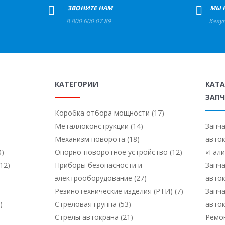
+
ЗВОНИТЕ НАМ
+
МЫ 
8 800 600 07 89
Калу
КАТЕГОРИИ
КАТ
ЗАПЧ
Коробка отбора мощности (17)
Металлоконструкции (14)
Запча
Механизм поворота (18)
авто
0)
Опорно-поворотное устройство (12)
«Гал
12)
Приборы безопасности и
Запча
электрооборудование (27)
авто
Резинотехнические изделия (РТИ) (7)
Запча
)
Стреловая группа (53)
авто
Стрелы автокрана (21)
Ремо