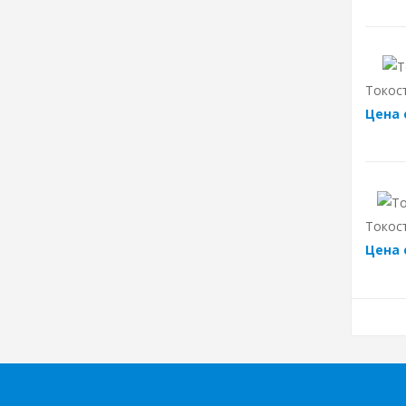
Токос
Цена 
Токос
Цена 