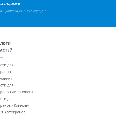
НАХОДИМСЯ
га
,
Суворова ул, д.154, корпус 1
АЛОГИ
АСТЕЙ
сти для
кранов
ичанин»
сти для
кранов «Ивановец»
сти для
кранов «Клинцы»
нт Автокранов