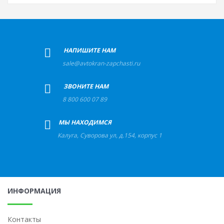
+
НАПИШИТЕ НАМ
sale@avtokran-zapchasti.ru
+
ЗВОНИТЕ НАМ
8 800 600 07 89
+
МЫ НАХОДИМСЯ
Калуга
,
Суворова ул, д.154, корпус 1
ИНФОРМАЦИЯ
Контакты