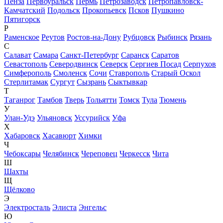
Пенза
Первоуральск
Пермь
Петрозаводск
Петропавловск-
Камчатский
Подольск
Прокопьевск
Псков
Пушкино
Пятигорск
Р
Раменское
Реутов
Ростов-на-Дону
Рубцовск
Рыбинск
Рязань
С
Салават
Самара
Санкт-Петербург
Саранск
Саратов
Севастополь
Северодвинск
Северск
Сергиев Посад
Серпухов
Симферополь
Смоленск
Сочи
Ставрополь
Старый Оскол
Стерлитамак
Сургут
Сызрань
Сыктывкар
Т
Таганрог
Тамбов
Тверь
Тольятти
Томск
Тула
Тюмень
У
Улан-Удэ
Ульяновск
Уссурийск
Уфа
Х
Хабаровск
Хасавюрт
Химки
Ч
Чебоксары
Челябинск
Череповец
Черкесск
Чита
Ш
Шахты
Щ
Щёлково
Э
Электросталь
Элиста
Энгельс
Ю