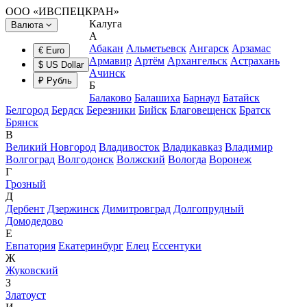
ООО «ИВСПЕЦКРАН»
Калуга
Валюта
А
Абакан
Альметьевск
Ангарск
Арзамас
€ Euro
Армавир
Артём
Архангельск
Астрахань
$ US Dollar
Ачинск
₽ Рубль
Б
Балаково
Балашиха
Барнаул
Батайск
Белгород
Бердск
Березники
Бийск
Благовещенск
Братск
Брянск
В
Великий Новгород
Владивосток
Владикавказ
Владимир
Волгоград
Волгодонск
Волжский
Вологда
Воронеж
Г
Грозный
Д
Дербент
Дзержинск
Димитровград
Долгопрудный
Домодедово
Е
Евпатория
Екатеринбург
Елец
Ессентуки
Ж
Жуковский
З
Златоуст