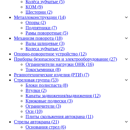
Колёса зубчатые
(5)
КОМ
(9)
Шестерни
(2)
Металлоконструкции (14)
Опоры
(2)
Подпятники
(7)
Рамы поворотные
(5)
Механизм поворота (18)
Валы шлицевые
(3)
Колеса зубчатые
(2)
Опорно-поворотное устройство (12)
Приборы безопасности и электрооборудование (27)
Ограничители нагрузки ОНК
(16)
Токосъемники
(8)
Резинотехнические изделия (РТИ) (7)
Стреловая группа (53)
Блоки полиспаста
(8)
Втулки
(2)
Канаты задвижения/выдвижения
(12)
Крюковые подвески
(3)
Ограничители
(3)
Оси
(10)
Плиты скольжения автокрана
(11)
Стрелы автокрана (21)
Основания стрел
(6)