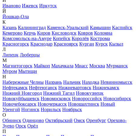
И
Иваново
Ижевск
Иркутск
Й
Йошкар-Ола
К
Казань
Калининград
Каменск-Уральский
Камышин
Каспийск
Кемерово
Керчь
Киров
Кисловодск
Ковров
Коломна
Комсомольск-на-Амуре
Копейск
Королёв
Кострома
Красногорск
Краснодар
Красноярск
Курган
Курск
Кызыл
Л
Липецк
Люберцы
М
Магнитогорск
Майкоп
Махачкала
Миасс
Москва
Мурманск
Муром
Мытищи
Н
Набережные Челны
Назрань
Нальчик
Находка
Невинномысск
Нефтекамск
Нефтеюганск
Нижневартовск
Нижнекамск
Нижний Новгород
Нижний Тагил
Новокузнецк
Новокуйбышевск
Новомосковск
Новороссийск
Новосибирск
Новочебоксарск
Новочеркасск
Новошахтинск
Новый
Уренгой
Ногинск
Норильск
Ноябрьск
О
Обнинск
Одинцово
Октябрьский
Омск
Оренбург
Орехово-
Зуево
Орск
Орёл
П