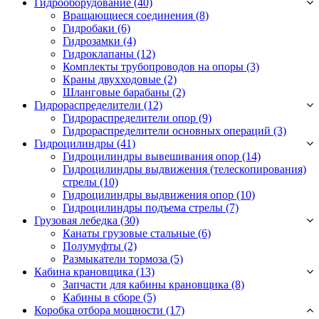
Гидрооборудование (40)
Вращающиеся соединения
(8)
Гидробаки
(6)
Гидрозамки
(4)
Гидроклапаны
(12)
Комплекты трубопроводов на опоры
(3)
Краны двухходовые
(2)
Шланговые барабаны
(2)
Гидрораспределители (12)
Гидрораспределители опор
(9)
Гидрораспределители основных операций
(3)
Гидроцилиндры (41)
Гидроцилиндры вывешивания опор
(14)
Гидроцилиндры выдвижения (телескопирования)
стрелы
(10)
Гидроцилиндры выдвижения опор
(10)
Гидроцилиндры подъема стрелы
(7)
Грузовая лебедка (30)
Канаты грузовые стальные
(6)
Полумуфты
(2)
Размыкатели тормоза
(5)
Кабина крановщика (13)
Запчасти для кабины крановщика
(8)
Кабины в сборе
(5)
Коробка отбора мощности (17)